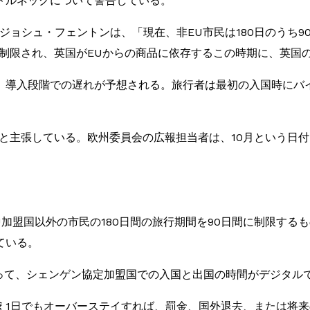
トルネックについて警告している。
ジョシュ・フェントンは、「現在、非EU市民は180日のうち
く制限され、英国がEUからの商品に依存するこの時期に、英国
、導入段階での遅れが予想される。旅行者は最初の入国時にバ
。
と主張している。欧州委員会の広報担当者は、10月という日付は
EU加盟国以外の市民の180日間の旅行期間を90日間に制限す
ている。
よって、シェンゲン協定加盟国での入国と出国の時間がデジタル
え1日でもオーバーステイすれば、罰金、国外退去、または将