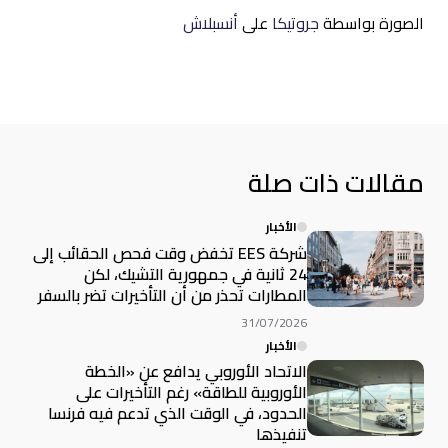
الصورة بواسطة
جروتيكا
على
أنسبلاش
مقالات ذات صلة
الأخبار
شركة EES تخفض وقت فحص الحقائب إلى
24 ثانية في جمهورية التشيك، لكن
المطارات تحذر من أن التأخيرات تضر بالسفر
31/07/2026
الأخبار
الاتحاد الأوروبي يدافع عن «الخطة
الأوروبية للطاقة» رغم التأخيرات على
الحدود، في الوقت الذي تدعم فيه فرنسا
تنفيذها