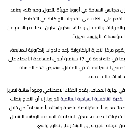
إن مجالس السياحة في أوروبا مهيأة للتحول. ومع ذلك، يعتمد
التقدم على التغلب على الفجوات الهيكلية في التخطيط
والمهارات والتمويل. ولذلك، سيكون تعاون الصناعة والدعم من
المؤسسات الأوروبية ضرورياً.
يقوم مركز التجارة الإلكترونية بإعداد ندوات إلكترونية للمتابعة،
بما في ذلك ندوة في 17 سبتمبر/أيلول، لمساعدة الأعضاء على
تحسين الاستراتيجيات. في المقابل، ستعرض هذه الجلسات
دراسات حالة عملية.
في نهاية المطاف، يقدم الذكاء الاصطناعي وعوداً هائلة لتعزيز
القدرة التنافسية السياحية العالمية
لأوروبا. إلا أن النجاح يتطلب
عملاً مدروساً واستراتيجية واضحة واستثماراً مستداماً. من خلال
الخطوات الصحيحة، يمكن للمنظمات السياحية الوطنية الانتقال
من مرحلة التجريب إلى الابتكار على نطاق واسع.