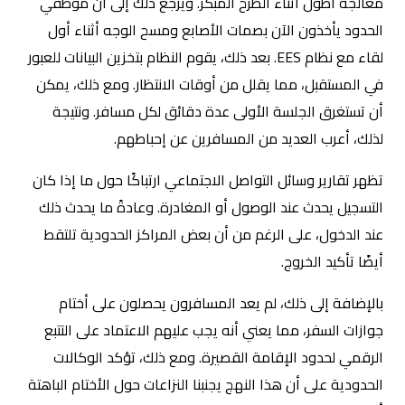
معالجة أطول أثناء الطرح المبكر. ويرجع ذلك إلى أن موظفي
الحدود يأخذون الآن بصمات الأصابع ومسح الوجه أثناء أول
لقاء مع نظام EES. بعد ذلك، يقوم النظام بتخزين البيانات للعبور
في المستقبل، مما يقلل من أوقات الانتظار. ومع ذلك، يمكن
أن تستغرق الجلسة الأولى عدة دقائق لكل مسافر. ونتيجة
لذلك، أعرب العديد من المسافرين عن إحباطهم.
تظهر تقارير وسائل التواصل الاجتماعي ارتباكًا حول ما إذا كان
التسجيل يحدث عند الوصول أو المغادرة. وعادةً ما يحدث ذلك
عند الدخول، على الرغم من أن بعض المراكز الحدودية تلتقط
أيضًا تأكيد الخروج.
بالإضافة إلى ذلك، لم يعد المسافرون يحصلون على أختام
جوازات السفر، مما يعني أنه يجب عليهم الاعتماد على التتبع
الرقمي لحدود الإقامة القصيرة. ومع ذلك، تؤكد الوكالات
الحدودية على أن هذا النهج يجنبنا النزاعات حول الأختام الباهتة