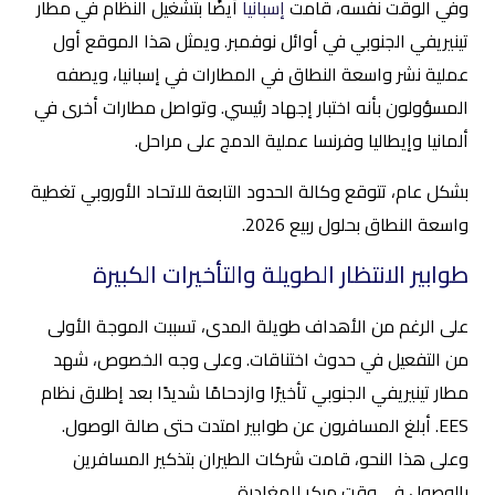
وفي الوقت نفسه، قامت
إسبانيا
أيضًا بتشغيل النظام في مطار
تينيريفي الجنوبي في أوائل نوفمبر. ويمثل هذا الموقع أول
عملية نشر واسعة النطاق في المطارات في إسبانيا، ويصفه
المسؤولون بأنه اختبار إجهاد رئيسي. وتواصل مطارات أخرى في
ألمانيا وإيطاليا وفرنسا عملية الدمج على مراحل.
بشكل عام، تتوقع وكالة الحدود التابعة للاتحاد الأوروبي تغطية
واسعة النطاق بحلول ربيع 2026.
طوابير الانتظار الطويلة والتأخيرات الكبيرة
على الرغم من الأهداف طويلة المدى، تسببت الموجة الأولى
من التفعيل في حدوث اختناقات. وعلى وجه الخصوص، شهد
مطار تينيريفي الجنوبي تأخيرًا وازدحامًا شديدًا بعد إطلاق نظام
EES. أبلغ المسافرون عن طوابير امتدت حتى صالة الوصول.
وعلى هذا النحو، قامت شركات الطيران بتذكير المسافرين
بالوصول في وقت مبكر للمغادرة.