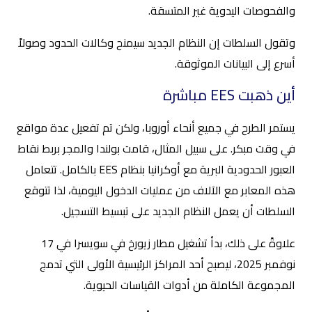
والفحوصات اليدوية غير المتسقة.
وتقول السلطات إن النظام الجديد سيمنح وكالات الحدود وصولاً
أسرع إلى البيانات الموثوقة.
أين ذهبت EES مباشرة
يستمر الطرح في جميع أنحاء أوروبا، ولكن تم تفعيل عدة مواقع
في وقت مبكر. على سبيل المثال، قامت بولندا والمجر بربط نقاط
العبور الحدودية البرية مع أوكرانيا بنظام EES بالكامل. تتعامل
هذه المعابر مع الآلاف من عمليات الدخول اليومية، لذا تتوقع
السلطات أن يعمل النظام الجديد على تبسيط التسجيل.
علاوةً على ذلك، بدأ تشغيل مطار زيورخ في سويسرا في 17
نوفمبر 2025، ليصبح أحد المراكز الرئيسية الأولى التي تدمج
المجموعة الكاملة من أدوات القياسات الحيوية.