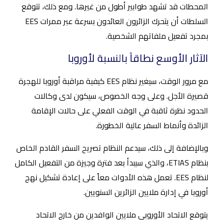
المحطات قد تشهد طوابير أطول من غيرها. ومع ذلك، تتوقع
السلطات أن يتحرك الزائرون العائدون بسرعة عبر ممرات EES
بمجرد تفعيل ملفاتهم الشخصية.
الآثار الأوسع نطاقاً بالنسبة لأوروبا
مع مرور الوقت، سيغير نظام EES كيفية مراقبة أوروبا للهجرة
قصيرة الأجل. وعلى وجه الخصوص، سيكون لدى وكالات
الحدود نظرة ثاقبة في الوقت الفعلي على حالات الإقامة
الزائدة وأنماط السفر عالية الخطورة.
وبالإضافة إلى ذلك، سيدعم النظام تصريح السفر القادم الخاص
بنظام ETIAS، والذي سيبدأ بعد فترة وجيزة من التفعيل الكامل
لنظام EES. تعمل هذه الأدوات معاً على إعادة تشكيل نهج
أوروبا في إدارة ملايين الزائرين السنويين.
يتوقع الاتحاد الأوروبي ملايين الوافدين من خارج الاتحاد