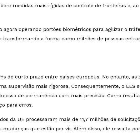
õem medidas mais rígidas de controle de fronteiras e, 
o agora operando portões biométricos para agilizar o tráfe
tão transformando a forma como milhões de pessoas entr
ens de curto prazo entre países europeus. No entanto, a
uma supervisão mais rigorosa. Consequentemente, o EES s
o excesso de permanência com mais precisão. Como resulta
o para erros.
os da UE processaram mais de 11,7 milhões de solicitaçõ
udanças que estão por vir. Além disso, ele ressalta por 