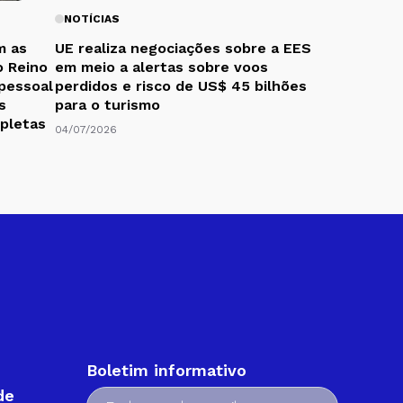
NOTÍCIAS
m as
UE realiza negociações sobre a EES
o Reino
em meio a alertas sobre voos
 pessoal
perdidos e risco de US$ 45 bilhões
s
para o turismo
mpletas
04/07/2026
Boletim informativo
de