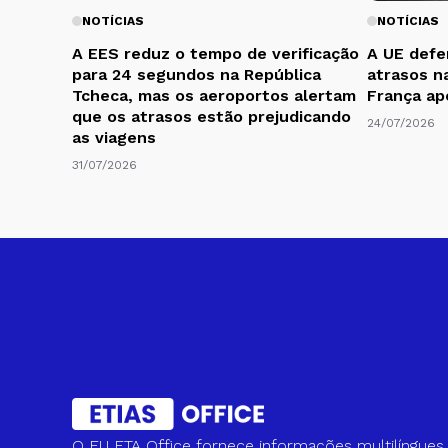
NOTÍCIAS
NOTÍCIAS
A EES reduz o tempo de verificação
A UE defe
para 24 segundos na República
atrasos n
Tcheca, mas os aeroportos alertam
França ap
que os atrasos estão prejudicando
24/07/2026
as viagens
31/07/2026
O EU ETA Office fornece informações multilíngues