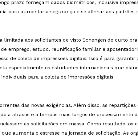
ngo prazo forneçam dados biométricos, inclusive impressõ
tália para aumentar a segurança e se alinhar aos padrões
 limitada aos solicitantes de visto Schengen de curto praz
s de emprego, estudo, reunificação familiar e aposentador
o de coleta de impressões digitais. Isso é para garantir
ta especialmente os estudantes internacionais que plane
dividuais para a coleta de impressões digitais.
correntes das novas exigências. Além disso, as repartiçõe
ndo a atrasos e a tempos mais longos de processamento de
renciassem as solicitações em massa. Como resultado, os
o que aumenta o estresse na jornada de solicitação. As 