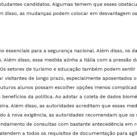
studantes candidatos. Algumas temem que esses obstácul
Além disso, as mudanças podem colocar em desvantagem o
o essenciais para a segurança nacional. Além disso, os d
os. Além disso, essa medida alinha a Itália com a pressão
. Os setores de turismo e educação também podem sentir 
r visitantes de longo prazo, especialmente aposentados o
futuros alunos possam escolher opções menos complicad
 benefícios da política. Ao adotar a coleta de dados biomét
nteira. Além disso, as autoridades acreditam que essas med
evido à nova exigência, as autoridades recomendam que os
damento de consultas com bastante antecedência em rel
e atendem a todos os requisitos de documentação para agil