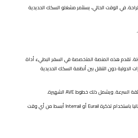
راحة. في الوقت الحالي، يستثمر مشغلو السكك الحديدية
ة. تقدم هذه المنصة المتخصصة في السفر البطيء أداة
ت الدولية دون التنقل بين أنظمة السكك الحديدية
عة. ويشمل ذلك خطوط AVE الشهيرة.
وعلى وجه الخصوص، لم يعد هناك حاجة للاصطفاف في المحطات ويمكنهم القيام بكل شيء عبر الإنترنت. لذلك، أصبح السفر عبر إسبانيا باستخدام تذكرة Eurail أو Interrail أبسط من أي وقت