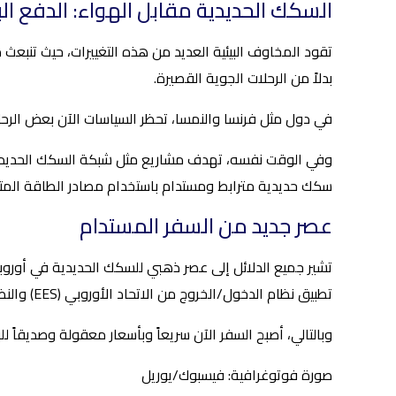
السكك الحديدية مقابل الهواء: الدفع الب
تقود المخاوف البيئية العديد من هذه التغييرات، حيث تنبعث 
بدلاً من الرحلات الجوية القصيرة.
في دول مثل فرنسا والنمسا، تحظر السياسات الآن بعض الرحلا
سكك حديدية مترابط ومستدام باستخدام مصادر الطاقة المت
عصر جديد من السفر المستدام
تشير جميع الدلائل إلى عصر ذهبي للسكك الحديدية في أوروبا
تطبيق نظام الدخول/الخروج من الاتحاد الأوروبي (EES) والنظام الأوروبي لتصاريح معلومات السفر (ETIAS).
وبالتالي، أصبح السفر الآن سريعاً وبأسعار معقولة وصديقاً ل
صورة فوتوغرافية: فيسبوك/يوريل