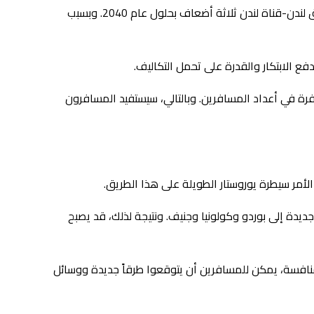
بشكل عام، يزداد الطلب على السكك الحديدية عبر الحدود بسرعة. في الواقع، يتوقع الخبراء أن تتضاعف أعداد الركاب على طريق نفق لندن-قناة لندن ثلاثة أضعاف بحلول عام 2040. وبسبب
ع الابتكار والقدرة على تحمل التكاليف.
رة في أعداد المسافرين. وبالتالي، سيستفيد المسافرون
أمر سيطرة يوروستار الطويلة على هذا الطريق.
يدة إلى بوردو وكولونيا وجنيف. ونتيجة لذلك، قد يصبح
منافسة، يمكن للمسافرين أن يتوقعوا طرقاً جديدة ووسائل