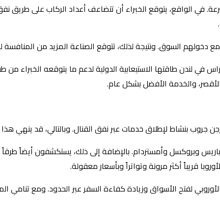
 مع دخولهم السوق. ونتيجة لذلك، تتوقع الصناعة المزيد من المنافسة لدف
س في لندن طاقتها الاستيعابية الدولية لدعم ما يتوقعه الخبراء من طف
ر الأقصر، والخدمة الأفضل بشكل عام.
روب بنشاط لإطلاق خدمات عبر نفق القنال. وبالتالي، قد ينهي هذا ال
ريس وبروكسل وأمستردام. بالإضافة إلى ذلك، يستكشفون أيضاً طرقاً جد
روبا قريباً أكثر مرونة وتواتراً وبأسعار معقولة.
أوروبي لفتح الأسواق وزيادة كفاءة السفر عبر الحدود. ومع تنامي ال