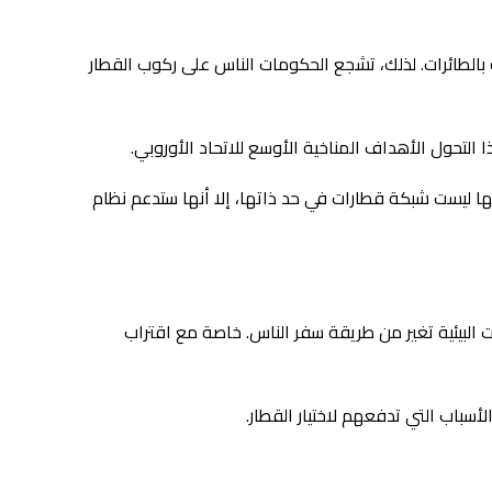
ة بالطائرات. لذلك، تشجع الحكومات الناس على ركوب القطار
لتحول الأهداف المناخية الأوسع للاتحاد الأوروبي.
 الحديدية الأوروبية الفائقة إلى ربط القارة بحلول عام 2040. وعلى الرغم من أنها ليست شبكة قطارات في حد ذاتها، إلا أنها ستدعم نظام
 البيئية تغير من طريقة سفر الناس. خاصة مع اقتراب
أسباب التي تدفعهم لاختيار القطار.