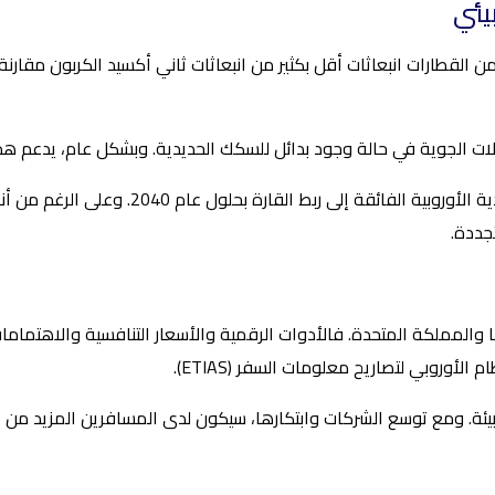
يئي
من القطارات انبعاثات أقل بكثير من انبعاثات ثاني أكسيد الكربون مقارن
ت الجوية في حالة وجود بدائل للسكك الحديدية. وبشكل عام، يدعم هذا ا
وفي الوقت نفسه، تهدف مشاريع مثل شبكة السكك
جددة.
 والمملكة المتحدة. فالأدوات الرقمية والأسعار التنافسية والاهتمامات
لبيئة. ومع توسع الشركات وابتكارها، سيكون لدى المسافرين المزيد من ال