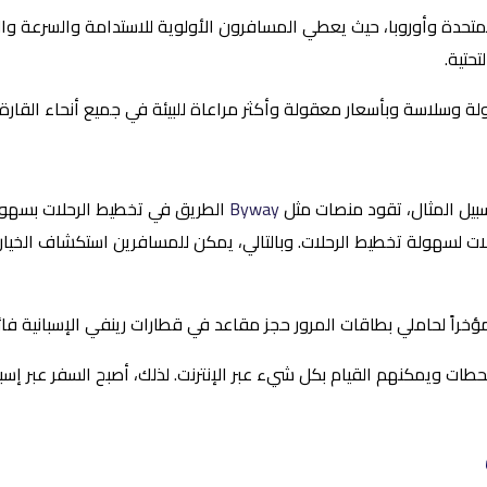
متحدة وأوروبا، حيث يعطي المسافرون الأولوية للاستدامة والسرعة وال
حتية.
لة وسلاسة وبأسعار معقولة وأكثر مراعاة للبيئة في جميع أنحاء القارة.
سبيل المثال، تقود منصات مثل
Byway
الطريق في تخطيط الرحلات بسهول
ات لسهولة تخطيط الرحلات. وبالتالي، يمكن للمسافرين استكشاف الخيارا
 لحاملي بطاقات المرور حجز مقاعد في قطارات رينفي الإسبانية فائقة السر