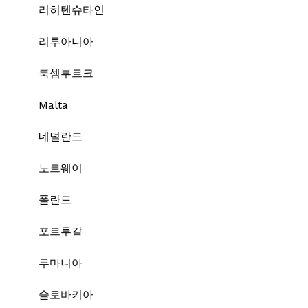
리히텐슈타인
리투아니아
룩셈부르크
Malta
네덜란드
노르웨이
폴란드
포르투갈
루마니아
슬로바키아