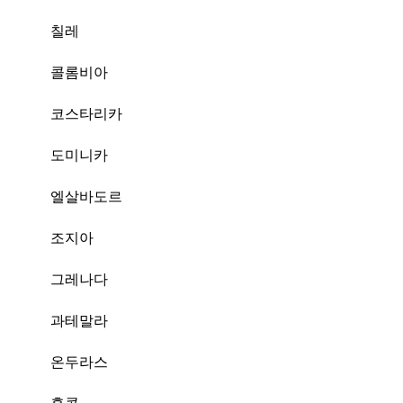
칠레
콜롬비아
코스타리카
도미니카
엘살바도르
조지아
그레나다
과테말라
온두라스