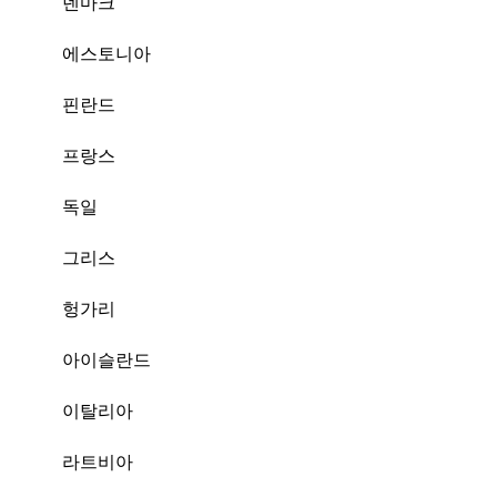
덴마크
에스토니아
핀란드
프랑스
독일
그리스
헝가리
아이슬란드
이탈리아
라트비아