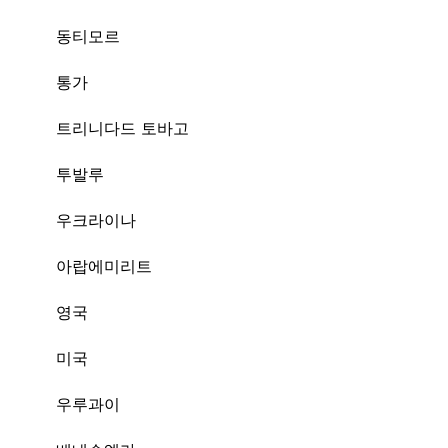
동티모르
통가
트리니다드 토바고
투발루
우크라이나
아랍에미리트
영국
미국
우루과이