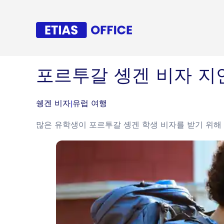
포르투갈 솅겐 비자 지
쉥겐 비자
|
유럽 여행
많은 유학생이 포르투갈 솅겐 학생 비자를 받기 위해