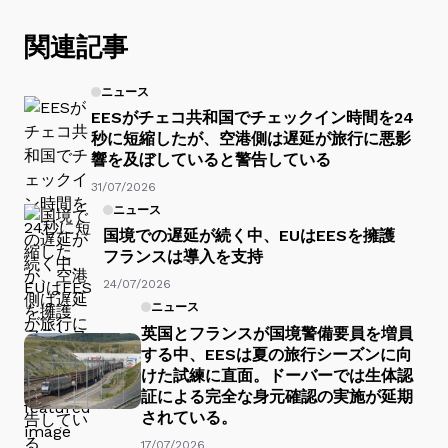
関連記事
ニュース
EESがチェコ共和国でチェックイン時間を24
秒に短縮したが、空港側は遅延が旅行に悪影
響を及ぼしていると警告している
31/07/2026
ニュース
国境での遅延が続く中、EUはEESを擁護
フランスは導入を支持
24/07/2026
ニュース
英国とフランスが国境警備要員を増員
する中、EESは夏の旅行シーズンに向
けた試練に直面。ドーバーでは生体認
証による完全な身元確認の実施が延期
されている。
17/07/2026