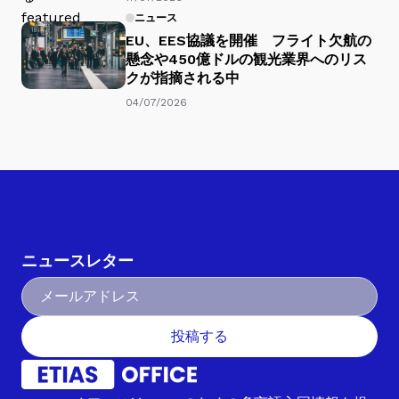
ニュース
EU、EES協議を開催 フライト欠航の
懸念や450億ドルの観光業界へのリス
クが指摘される中
04/07/2026
ニュースレター
投稿する