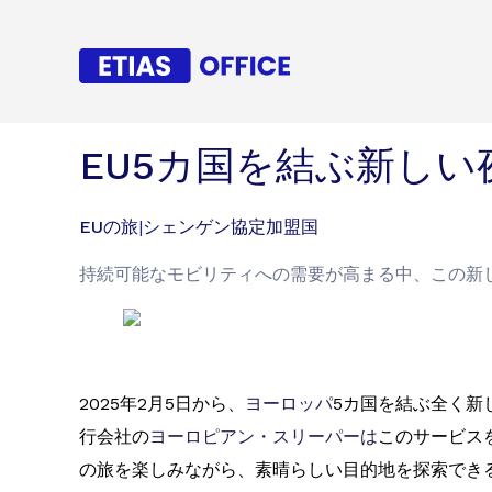
EU5カ国を結ぶ新しい
EUの旅
|
シェンゲン協定加盟国
持続可能なモビリティへの需要が高まる中、この新
2025年2月5日から、
ヨーロッパ
5カ国を結ぶ全く新
行会社の
ヨーロピアン・スリーパーは
このサービス
の旅を楽しみながら、素晴らしい目的地を探索でき