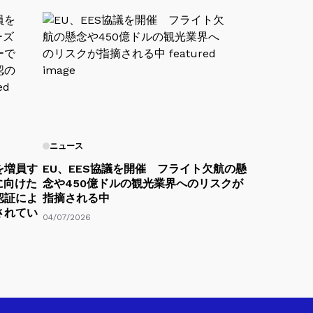
ニュース
を増員す
EU、EES協議を開催 フライト欠航の懸
に向けた
念や450億ドルの観光業界へのリスクが
認証によ
指摘される中
されてい
04/07/2026