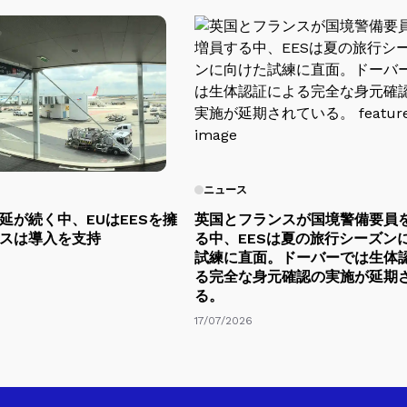
ニュース
延が続く中、EUはEESを擁
英国とフランスが国境警備要員
スは導入を支持
る中、EESは夏の旅行シーズン
試練に直面。ドーバーでは生体
る完全な身元確認の実施が延期
る。
17/07/2026