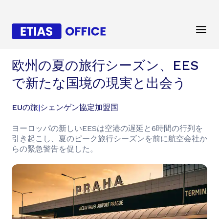
欧州の夏の旅行シーズン、EES
で新たな国境の現実と出会う
EUの旅
|
シェンゲン協定加盟国
ヨーロッパの新しいEESは空港の遅延と6時間の行列を
引き起こし、夏のピーク旅行シーズンを前に航空会社か
らの緊急警告を促した。