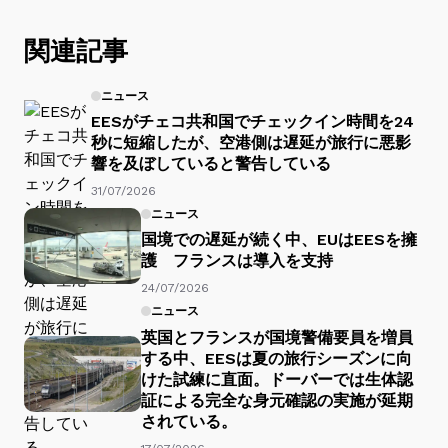
関連記事
ニュース
EESがチェコ共和国でチェックイン時間を24
秒に短縮したが、空港側は遅延が旅行に悪影
響を及ぼしていると警告している
31/07/2026
ニュース
国境での遅延が続く中、EUはEESを擁
護 フランスは導入を支持
24/07/2026
ニュース
英国とフランスが国境警備要員を増員
する中、EESは夏の旅行シーズンに向
けた試練に直面。ドーバーでは生体認
証による完全な身元確認の実施が延期
されている。