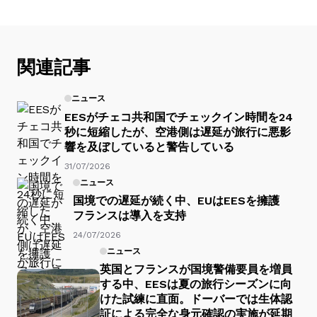
関連記事
ニュース
EESがチェコ共和国でチェックイン時間を24
秒に短縮したが、空港側は遅延が旅行に悪影
響を及ぼしていると警告している
31/07/2026
ニュース
国境での遅延が続く中、EUはEESを擁護
フランスは導入を支持
24/07/2026
ニュース
英国とフランスが国境警備要員を増員
する中、EESは夏の旅行シーズンに向
けた試練に直面。ドーバーでは生体認
証による完全な身元確認の実施が延期