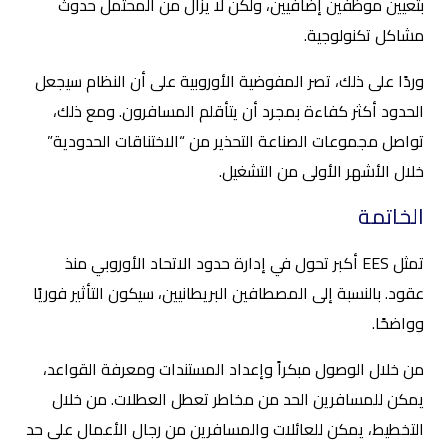
بتعيين موظفين إضافيين، ولكن لا يزال من المحتمل حدوث
مشاكل تكنولوجية.
وردًا على ذلك، تصر المفوضية الأوروبية على أن النظام سيجعل
الحدود أكثر كفاءة بمجرد أن يتأقلم المسافرون. ومع ذلك،
تواصل مجموعات الصناعة التحذير من “الاختناقات الحدودية”
خلال الأشهر الأولى من التشغيل.
الخاتمة
تمثل EES أكبر تحول في إدارة حدود الاتحاد الأوروبي منذ
عقود. بالنسبة إلى المصطافين البريطانيين، سيكون التأثير فوريًا
وواضحًا.
من خلال الوصول مبكراً وإعداد المستندات ومعرفة القواعد،
يمكن للمسافرين الحد من مخاطر تعطل العطلات. من خلال
التخطيط، يمكن للعائلات والمسافرين من رجال الأعمال على حد