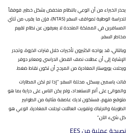
يحذر الخبراء من أن الوعي بالنظام منخفض بشكل خطير. فوفقاً
للدراسة الوطنية لمواقف السفر (NTAS)، فإن ما يقرب من ثلثي
المسافرين في المملكة المتحدة لا يعرفون عن نظام تقييم
مخاطر السفر.
وبالتالي، قد يواجه الكثيرون تأخيرات خلال فترات الذروة. وتجدر
الإشارة إلى أن عطلات نصف الفصل الدراسي ومعابر دوفر
ورحلات يوروستار المغادرة من المرجح أن تكون نقاط ضغط.
قالت ياسمين بيسكل، محللة السفر: “إذا لم تكن المطارات
والموانئ على أتم الاستعداد، ولم يكن الناس على دراية بما هو
متوقع منهم، فستكون لديك عاصفة مثالية من الطوابير
الطويلة والارتباك وتفويت العائلات لرحلات المغادرة. الوعي هو
كل شيء الآن.”
نصيحة عملية من EES