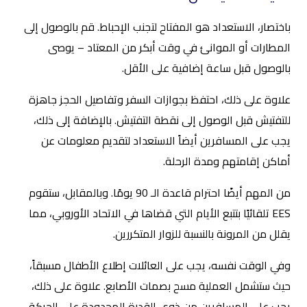
باختصار، الاستعداد هو المفتاح لتجنب الإحباط. قم بالوصول إلى
المطارات أو الموانئ في وقت أبكر من المعتاد – يوصى
بالوصول قبل ساعة إضافية على الأقل.
علاوة على ذلك، احتفظ بجوازات السفر وتفاصيل الحجز جاهزة
للتفتيش قبل الوصول إلى نقطة التفتيش. بالإضافة إلى ذلك،
يجب على المسافرين أيضاً الاستعداد لتقديم معلومات عن
أماكن إقامتهم ومدة الرحلة.
من المهم أيضًا احترام قاعدة الـ 90 يومًا. وبالمقابل، ستقوم
EES تلقائيًا بتتبع الأيام التي قضاها في الاتحاد الأوروبي، مما
يقلل من المرونة بالنسبة للزوار المتكررين.
وفي الوقت نفسه، يجب على العائلات إطلاع الأطفال مسبقاً،
حيث ستشمل العملية مسح بصمات الأصابع. علاوة على ذلك،
يجب على المسافرين من ذوي القدرة المحدودة على الحركة