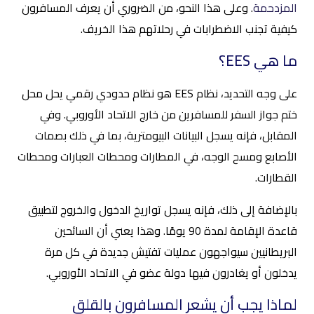
المزدحمة
. وعلى هذا النحو، من الضروري أن يعرف المسافرون
كيفية تجنب الاضطرابات في رحلاتهم هذا الخريف.
ما هي EES؟
على وجه التحديد، نظام EES هو نظام حدودي رقمي يحل محل
ختم جواز السفر للمسافرين من خارج الاتحاد الأوروبي. وفي
المقابل، فإنه يسجل البيانات البيومترية، بما في ذلك بصمات
الأصابع ومسح الوجه، في المطارات ومحطات العبارات ومحطات
القطارات.
بالإضافة إلى ذلك، فإنه يسجل تواريخ الدخول والخروج لتطبيق
قاعدة الإقامة لمدة 90 يومًا. وهذا يعني أن السائحين
البريطانيين سيواجهون عمليات تفتيش جديدة في كل مرة
يدخلون أو يغادرون فيها دولة عضو في الاتحاد الأوروبي.
لماذا يجب أن يشعر المسافرون بالقلق