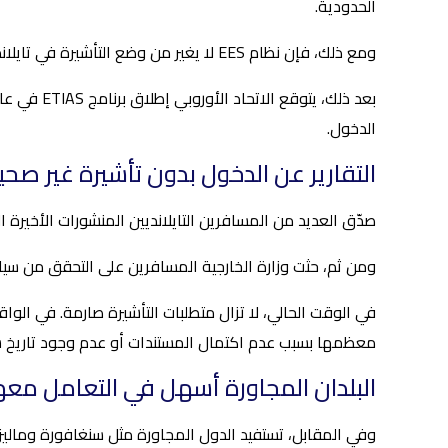
الحدودية.
ومع ذلك، فإن نظام EES لا يغير من وضع التأشيرة في تايلاند. وللتوضيح، فإنه لا يؤدي إلا إلى تبسيط عمليات التفتيش على الحدود لأولئك الذين لديهم بالفعل الحق في الدخول.
الدخول.
التقارير عن الدخول بدون تأشيرة غير صحي
صدّق العديد من المسافرين التايلانديين المنشورات الأخيرة ال
ومن ثم، حثت وزارة الخارجية المسافرين على التحقق من سياس
معظمها بسبب عدم اكتمال المستندات أو عدم وجود تاريخ س
البلدان المجاورة أسهل في التعامل معه