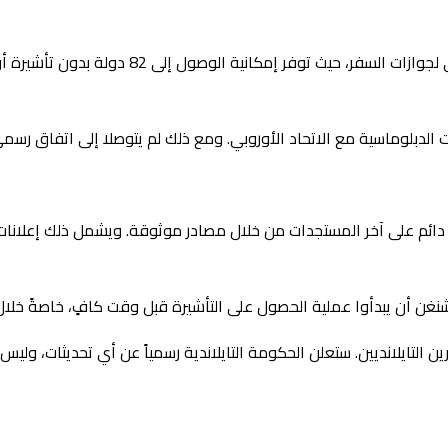
على وجه الخصوص، تحتل تايلاند المرتبة 63 على م
ت الدبلوماسية مع الاتحاد الأوروبي. ومع ذلك لم يتوصلا إلى اتفاق رسمي
لاع دائم على آخر المستجدات من خلال مصادر موثوقة. ويشمل ذلك إعلانا
غن أن يبدأوا عملية الحصول على التأشيرة قبل وقت كافٍ، خاصةً خلال
التايلانديين. ستعلن الحكومة التايلاندية رسمياً عن أي تحديثات، ولي