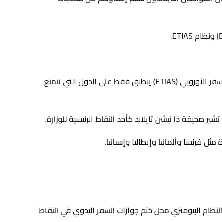
وردًا على ذلك، سارعت وزارة الخارجية إلى معالجة هذا الالتباس. وعلى وجه التحديد، أوضح المسؤولون أن نظام معلومات وتصاريح السفر الأوروبي (ETIAS) ينطبق فقط على الدول التي تتمتع
 تشير
صحيفة ذا نيشن تايلاند
كأحد النقاط الرئيسية للوزارة.
ول/الخروج (EES) في أكتوبر 2025. وعلى وجه التحديد، سيحل هذا النظام البيومتري محل ختم جوازات السفر اليدوي في النقاط