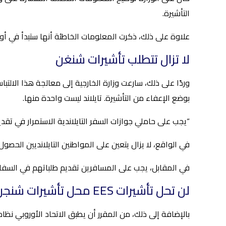
التأشيرة.
علاوة على ذلك، ذكرت المعلومات الخاطئة أنها ستبدأ في أواخر عام 2025 بموجب نظام الدخول/الخروج الجديد للاتحاد الأوروبي (S
لا تزال تتطلب تأشيرات شنغن
بوضع الإعفاء من التأشيرة. تايلاند ليست واحدة منها.
“يجب على حاملي جوازات السفر التايلاندية الاستمرار في تق
في الواقع، لا يزال يتعين على المواطنين التايلانديين الحصول على تأشيرة شنغن لدخول 29 دولة أوروبية. ويشمل ذلك 
في المقابل، يجب على المسافرين تقديم طلباتهم في السفارات
لن تحل تأشيرات EES محل تأشيرات شنجن