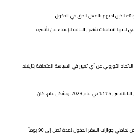
إلا على المسافرين من الدول التي لديها اتفاقيات شنغن الحالية للإعفاء من تأشيرة
لاتحاد الأوروبي عن أي تغيير في السياسة المتعلقة بتايلاند.
في الوقت الحالي، لا تزال متطلبات التأشيرة صارمة. في الواقع، وفقًا للمفوضية الأوروبية، بلغ معدل رفض تأشيرة شنغن للمتقدمين التايلانديين 17.5% في عام 2023. وبشكل عام، كان
وفي المقابل، تستفيد الدول المجاورة مثل سنغافورة وماليزيا من الدخول إلى منطقة الشنغن بدون تأشيرة. وعلى وجه التحديد، يمكن لحاملي جوازات السفر الدخول لمدة تصل إلى 90 يوماً