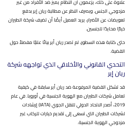
علاوة على ذلك، يزعمون أن النظام يميز ضد الأفراد من غير
مزدوجي الجنس. وبصرف النظر عن مطالبة ريان إير بدفع
تعويضات عن الأضرار، يريد العميل أيضًا أن تضيف شركة الطيران
خيارًا محايدًا للجنسين.
حتى كتابة هذه السطور، لم تصدر ريان أير بيانًا علنيًا مفصلاً حول
القضية.
التحدي القانوني والأخلاقي الذي تواجهه شركة
ريان إير
قد تشكل القضية المرفوعة ضد ريان أير سابقة في كيفية
تعامل شركات الطيران مع الهوية الجنسية في أوروبا. في عام
2019، أصدر الاتحاد الدولي للنقل الجوي (IATA) إرشادات
لشركات الطيران التي تسعى إلى تقديم خيارات للركاب غير
مزدوجي الهوية الجنسية.