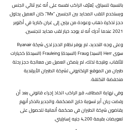
بالنسبة للسياق، يُعرّف الراكب نفسه على أنه غير ثنائي الجنس
ويستخدم اللقب المحايد بين الجنسين “Mx”. كان العميل يحاول
حجز تذكرة ذهاب وعودة من برلين إلى غران كناريا في أكتوبر
2021 عندما أدرك أنه لا يوجد خيار لقب محايد للجنسين.
وعلى وجه التحديد، لم يوفر نظام الحجز لدى شركة Ryanair
سوى Herr (السيد) وFrau (السيدة) وFraulein (السيدة) كخيارات
للألقاب. ونتيجة لذلك، لم يتمكن العميل من معالجة حجز رحلة
طيران من الموقع الإلكتروني لشركة الطيران الأيرلندية
منخفضة التكلفة.
وفي نهاية المطاف، قرر الراكب اتخاذ إجراء قانوني بعد أن
رفضت ريان أير تسوية خارج المحكمة. والجدير بالذكر أنهم
يقاضون شركة الطيران في محكمة ألمانية للحصول على
تعويضات بقيمة 4,200 جنيه إسترليني.