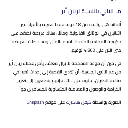
ما التالي بالنسبة لريان أير
ألمانيا هي واحدة من 18 دولة فقط تعترف بالأفراد غير
الثنائيين في الوثائق القانونية. وحاليًا، هناك عريضة تضغط على
حكومة المملكة المتحدة للقيام بالمثل. وقد حصلت العريضة
حتى الآن على 4,800 توقيع.
في حين أن موعد المحكمة لا يزال معلقًا، يأمل عملاء ريان أير
من غير ثنائيي الجنسية، أن تؤدي القضية إلى إحداث تغيير في
صناعة الطيران. علاوة على ذلك، فإنهم يتطلعون إلى تعزيز
الكرامة والوصول والمعاملة المتساوية للمسافرين جواً.
الصورة بواسطة
كيفن هاكيرت
على موقع
Unsplash