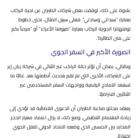
علاوة على ذلك، توقفت بعض شركات الطيران عن تحية الركاب
بعبارة “سيداتي وسادتي”. فعلى سبيل المثال، تحيي خطوط
لوفتهانزا الجوية الركاب بعبارة “ضيوفنا الأعزاء” أو “مرحباً بكم
على متن الطائرة”.
الصورة الأكبر في السفر الجوي
وبالتالي، يمكن أن تؤثر حالة الراكب غير الثنائي في شركة ريان إير
على الشركات الأخرى التي لم تقم بتحديث أنظمتها بعد. غالبًا ما
تستبعد النماذج الرقمية وواجهات السفر المستخدمين غير
الثنائيين افتراضيًا.
يعتقد محللو صناعة الطيران أن الدعوى القضائية قد تؤدي إلى
زيادة الاهتمام التنظيمي. ومع ذلك، لا يزال اعتماد معيار الحجز
المحايد بين الجنسين الذي وضعه الاتحاد الدولي للنقل الجوي
اختياريًا.