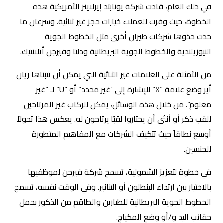
في ذلك العام، قادت شركة يونايتد إيرلاينز الأمريكية هذه
الخطوة، حيث وفرت للعملاء خيارات حجز غير ثنائية. وسرعان ما
حذت حذوها شركات طيران أخرى مثل الخطوط الجوية
النيوزيلندية والخطوط الجوية البريطانية ودلتا وفيرجن أتلانتيك.
من الأمثلة على العلامات غير الثنائية التي يمكن أن تتبناها ريان
أير وضع علامة “X” للإشارة إلى “غير محدد” أو “U” لـ “غير
معلوم”. من خلال هذه الوسائل، يمكن للركاب غير المرتاحين
للقب ذكر أو أنثى أن يختاروا لقبًا يرتاحون له. يعكس هذا تحولاً
أوسع نطاقاً حيث تتكيف الشركات مع المفاهيم المتطورة
للجنسين.
في خطوة لتعزيز الشمولية، تسمح شركة فيرجن لموظفيها
بالاختيار بين ارتداء البنطلون أو التنانير. وفي الوقت نفسه، تسمح
الخطوط الجوية البريطانية للطيارين والطاقم من الذكور بحمل
حقائب اليد و/أو وضع المكياج.