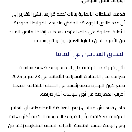
أولويات الأمن القومي.
قدمت السلطات الألمانية بيانات تدعم قرارها. تشير التقارير إلى
أن عدد طالبي اللجوء قد انخفض منذ بدء الضوابط الحدودية
الأولية. وعلاوة على ذلك، اعترضت سلطات إنفاذ القانون المزيد
من الأفراد الذين حاولوا العبور دون وثائق سليمة.
السياق السياسي في ألمانيا
يأتي قرار تمديد الرقابة على الحدود وسط ضغوط سياسية
متزايدة قبل الانتخابات الفيدرالية الألمانية في 23 فبراير 2025.
فمع كون الهجرة قضية رئيسية في الحملة الانتخابية، تضغط
أحزاب المعارضة من أجل سياسات أكثر صرامة.
جادل فريدريش ميرتس، زعيم المعارضة المحافظة، بأن التدابير
المؤقتة غير كافية وأن الضوابط الحدودية الدائمة أكثر فعالية.
وفي الوقت نفسه، اكتسبت الأحزاب اليمينية المتطرفة زخمًا من