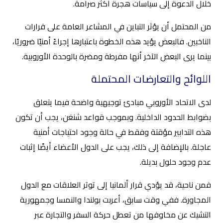
خلال الدعوة إلى سياسات هجرة أكثر صرامة.
من المحتمل أن يؤثر التباين في المشاعر العامة على قرارات
الناخبين. فالبعض يؤيد هذه الخطوة باعتبارها إجراءً أمنيًا ضروريًا،
بينما يرى البعض الآخر أنها مفرطة ومضرة بالوحدة الأوروبية.
اللوائح والتعارضات المحتملة
لدى الاتحاد الأوروبي مبادئ توجيهية واضحة فيما يتعلق
بضوابط الحدود الداخلية. وبموجب قواعد شنغن، يجب أن تكون
هذه التدابير مؤقتة وفقط في حالة وجود احتياجات أمنية
عاجلة. بالإضافة إلى ذلك، يجب على الدول الأعضاء أيضًا إثبات
عدم وجود حلول بديلة.
فمن ناحية، قد يؤدي قرار ألمانيا إلى توتر العلاقات مع الدول
المجاورة. ففي وقت سابق، أعربت بولندا والنمسا وجمهورية
التشيك عن مخاوفها من تعطل حركة السفر والتجارة عبر