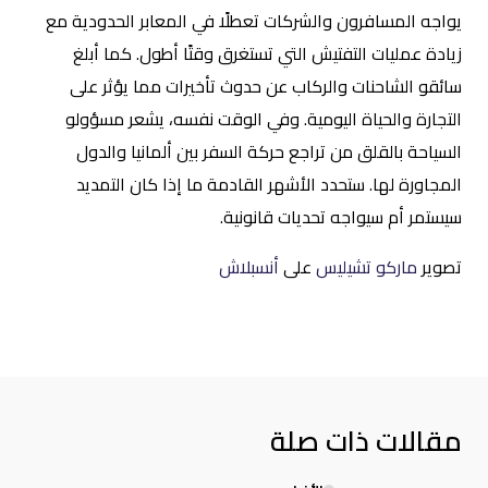
يواجه المسافرون والشركات تعطلًا في المعابر الحدودية مع
زيادة عمليات التفتيش التي تستغرق وقتًا أطول. كما أبلغ
سائقو الشاحنات والركاب عن حدوث تأخيرات مما يؤثر على
التجارة والحياة اليومية. وفي الوقت نفسه، يشعر مسؤولو
السياحة بالقلق من تراجع حركة السفر بين ألمانيا والدول
المجاورة لها. ستحدد الأشهر القادمة ما إذا كان التمديد
سيستمر أم سيواجه تحديات قانونية.
تصوير
ماركو تشيليس
على
أنسبلاش
مقالات ذات صلة