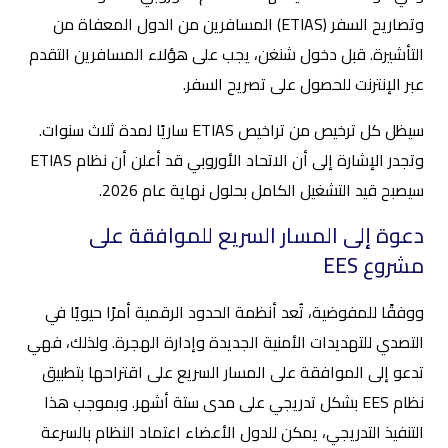
وتصاريح السفر (ETIAS) المسافرين من الدول المعفاة من
التأشيرة. قبل دخول شنغن، يجب على هؤلاء المسافرين التقدم
عبر الإنترنت للحصول على تصريح السفر.
سيظل كل ترخيص من تراخيص ETIAS ساريًا لمدة ثلاث سنوات.
وتجدر الإشارة إلى أن الاتحاد الأوروبي قد أعلن أن نظام ETIAS
سيصبح قيد التشغيل الكامل بحلول نهاية عام 2026.
دعوة إلى المسار السريع للموافقة على
مشروع EES
ووفقًا للمفوضية، تُعد أنظمة الحدود الرقمية أمرًا حيويًا في
التصدي للتهديدات الأمنية الجديدة وإدارة الهجرة. ولذلك، فهي
تدعو إلى الموافقة على المسار السريع على اقتراحها بتطبيق
نظام EES بشكل تدريجي على مدى ستة أشهر. وبموجب هذا
التنفيذ التدريجي، يمكن للدول الأعضاء اعتماد النظام بالسرعة