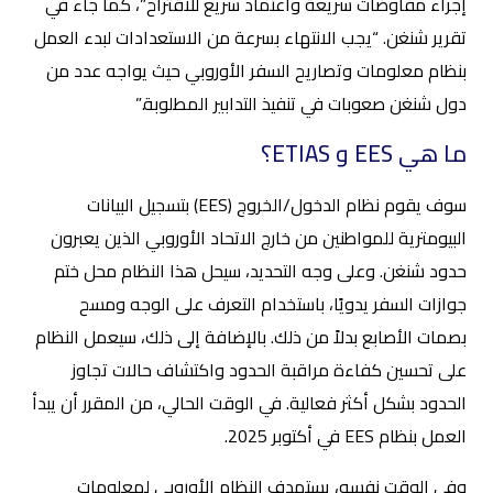
إجراء مفاوضات سريعة واعتماد سريع للاقتراح”، كما جاء في
تقرير شنغن. “يجب الانتهاء بسرعة من الاستعدادات لبدء العمل
بنظام معلومات وتصاريح السفر الأوروبي حيث يواجه عدد من
دول شنغن صعوبات في تنفيذ التدابير المطلوبة.”
ما هي EES و ETIAS؟
سوف يقوم نظام الدخول/الخروج (EES) بتسجيل البيانات
البيومترية للمواطنين من خارج الاتحاد الأوروبي الذين يعبرون
حدود شنغن. وعلى وجه التحديد، سيحل هذا النظام محل ختم
جوازات السفر يدويًا، باستخدام التعرف على الوجه ومسح
بصمات الأصابع بدلاً من ذلك. بالإضافة إلى ذلك، سيعمل النظام
على تحسين كفاءة مراقبة الحدود واكتشاف حالات تجاوز
الحدود بشكل أكثر فعالية. في الوقت الحالي، من المقرر أن يبدأ
العمل بنظام EES في أكتوبر 2025.
وفي الوقت نفسه، يستهدف النظام الأوروبي لمعلومات