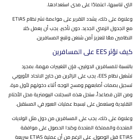
التي تناسبها، اعتمادًا على مدى استعدادها.
وعلاوة على ذلك، يشدد التقرير على مواءمة نشر نظام ETIAS
مع الجدول الزمني الجديد. دون تأخير، يجب أن يعمل كلا
النظامين معًا لتعزيز أمن شنغن وتتبع المسافرين.
كيف تؤثر EES على المسافرين
بالنسبة للمسافرين الدوليين، فإن التغييرات مهمة. بمجرد
تشغيل نظام EES، يجب على الزائرين من خارج الاتحاد الأوروبي
تسجيل بصمات أصابعهم ومسح الوجه أثناء دخولهم لأول مرة.
ومن الآن فصاعداً، ستحل هذه السجلات البيومترية محل الأختام
التقليدية وستعمل على تبسيط عمليات العبور في المستقبل.
وعلاوة على ذلك، يجب على المسافرين من دول مثل الولايات
المتحدة والمملكة المتحدة وكندا الحصول على موافقة
ETIAS قبل الوصول. على الرغم من أن عملية ETIAS سريعة