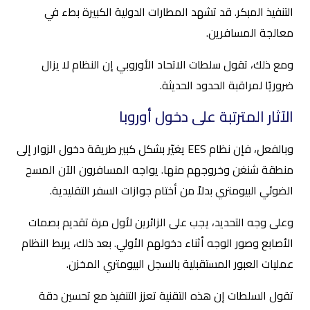
التنفيذ المبكر. قد تشهد المطارات الدولية الكبيرة بطء في
معالجة المسافرين.
ومع ذلك، تقول سلطات الاتحاد الأوروبي إن النظام لا يزال
ضروريًا لمراقبة الحدود الحديثة.
الآثار المترتبة على دخول أوروبا
وبالفعل، فإن نظام EES يغيّر بشكل كبير طريقة دخول الزوار إلى
منطقة شنغن وخروجهم منها. يواجه المسافرون الآن المسح
الضوئي البيومتري بدلاً من أختام جوازات السفر التقليدية.
وعلى وجه التحديد، يجب على الزائرين لأول مرة تقديم بصمات
الأصابع وصور الوجه أثناء دخولهم الأولي. بعد ذلك، يربط النظام
عمليات العبور المستقبلية بالسجل البيومتري المخزن.
تقول السلطات إن هذه التقنية تعزز التنفيذ مع تحسين دقة