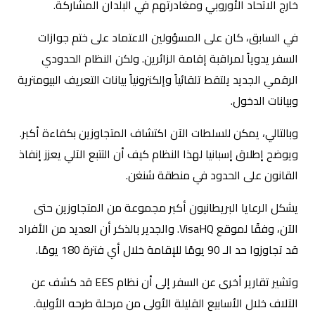
خارج الاتحاد الأوروبي ومغادرتهم في البلدان المشاركة.
في السابق، كان على المسؤولين الاعتماد على ختم جوازات
السفر يدوياً لمراقبة إقامة الزائرين. ولكن النظام الحدودي
الرقمي الجديد يلتقط تلقائياً وإلكترونياً بيانات التعريف البيومترية
وبيانات الدخول.
وبالتالي، يمكن للسلطات الآن اكتشاف المتجاوزين بكفاءة أكبر.
ويوضح إطلاق إسبانيا لهذا النظام كيف أن التتبع الآلي يعزز إنفاذ
القانون على الحدود في منطقة شنغن.
يشكل الرعايا البريطانيون أكبر مجموعة من المتجاوزين حتى
الآن، وفقًا
لموقع VisaHQ
. والجدير بالذكر أن العديد من الأفراد
قد تجاوزوا حد الـ 90 يومًا للإقامة خلال أي فترة 180 يومًا.
وتشير تقارير أخرى عن السفر إلى أن نظام EES قد كشف عن
الآلاف خلال الأسابيع القليلة الأولى من مرحلة طرحه الأولية.