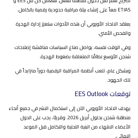
تصريح سفر قبل دخول منطقة شنغن. ستعمل كل من EES و
ETIAS معاً على إنشاء بيئة مراقبة حدودية رقمية بالكامل.
يعتقد الاتحاد الأوروبي أن هذه الأدوات ستعزز إدارة الهجرة
والفحص الأمني.
وفي الوقت نفسه، يواصل صناع السياسات مناقشة إصلاحات
شنجن الأوسع نطاقًا المتعلقة بضغوط الهجرة.
وبشكل عام، تلعب أنظمة المراقبة الرقمية دوراً متزايداً في
تلك الجهود.
توقعات EES Outlook
يهدف الاتحاد الأوروبي الآن إلى استكمال النشر في جميع أنحاء
منطقة شنجن بحلول أبريل 2026. وقريبًا، يجب على الدول
الأعضاء الانتهاء من البنية التحتية والتكامل قبل الموعد
النهائي.