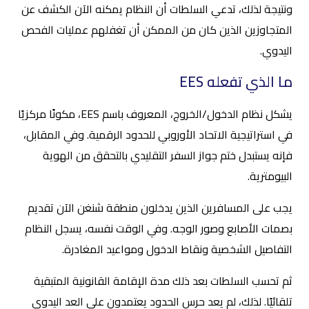
ونتيجة لذلك، تدعي السلطات أن النظام يمكنه الآن الكشف عن
المتجاوزين الذين كان من الممكن أن تغفلهم عمليات الفحص
اليدوي.
ما الذي تفعله EES
يشكل نظام الدخول/الخروج، المعروف باسم EES، مكونًا مركزيًا
في استراتيجية الاتحاد الأوروبي للحدود الرقمية. وفي المقابل،
فإنه يستبدل ختم جواز السفر التقليدي بالتحقق من الهوية
البيومترية.
يجب على المسافرين الذين يدخلون منطقة شنغن الآن تقديم
بصمات الأصابع وصور الوجه. وفي الوقت نفسه، يسجل النظام
التفاصيل الشخصية ونقاط الدخول ومواعيد المغادرة.
ثم تحسب السلطات بعد ذلك مدة الإقامة القانونية المتبقية
تلقائيًا. لذلك، لم يعد حرس الحدود يعتمدون على العد اليدوي