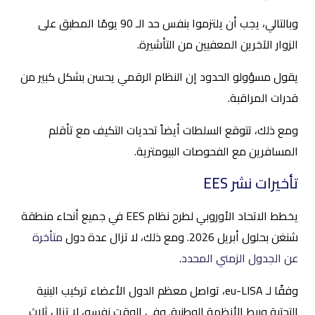
وبالتالي، يجب أن يلتزموا بنفس حد الـ 90 يومًا المطبق على
الزوار الآخرين المعفيين من التأشيرة.
يقول مسؤولو الحدود إن النظام الرقمي يحسن بشكل كبير من
قدرات المراقبة.
ومع ذلك، تتوقع السلطات أيضاً تحديات التكيف مع تأقلم
المسافرين مع الفحوصات البيومترية.
تأخيرات نشر EES
يخطط الاتحاد الأوروبي لطرح نظام EES في جميع أنحاء منطقة
شنغن بحلول أبريل 2026. ومع ذلك، لا تزال عدة دول
متأخرة
عن الجدول الزمني المحدد
.
وفقًا لـ eu-LISA، تواصل معظم الدول الأعضاء تركيب البنية
التحتية وربط الأنظمة الوطنية. وفي الوقت نفسه، لا تزال ثلاث