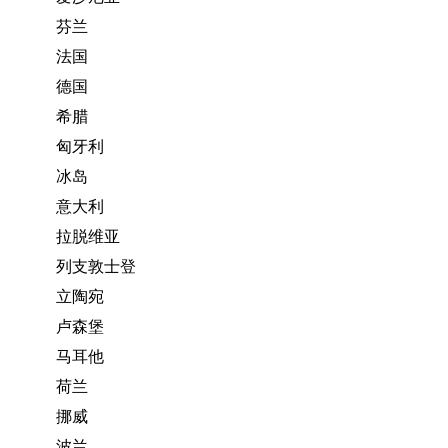
芬兰
法国
德国
希腊
匈牙利
冰岛
意大利
拉脱维亚
列支敦士登
立陶宛
卢森堡
马耳他
荷兰
挪威
波兰