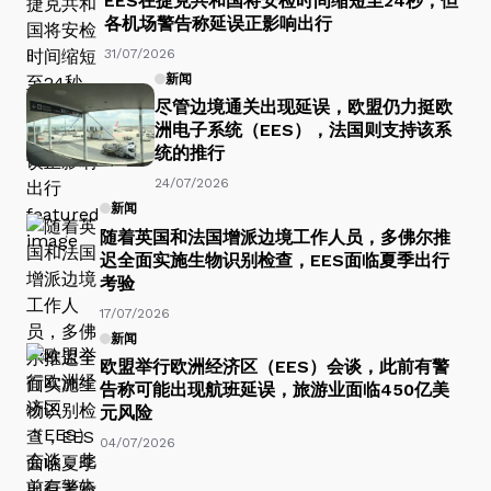
EES在捷克共和国将安检时间缩短至24秒，但
各机场警告称延误正影响出行
31/07/2026
新闻
尽管边境通关出现延误，欧盟仍力挺欧
洲电子系统（EES），法国则支持该系
统的推行
24/07/2026
新闻
随着英国和法国增派边境工作人员，多佛尔推
迟全面实施生物识别检查，EES面临夏季出行
考验
17/07/2026
新闻
欧盟举行欧洲经济区（EES）会谈，此前有警
告称可能出现航班延误，旅游业面临450亿美
元风险
04/07/2026