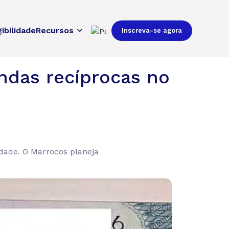
gibilidade
Recursos
Inscreva-se agora
ndas recíprocas no
dade. O Marrocos planeja