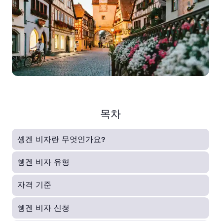
목차
솅겐 비자란 무엇인가요?
쉥겐 비자 유형
자격 기준
쉥겐 비자 신청