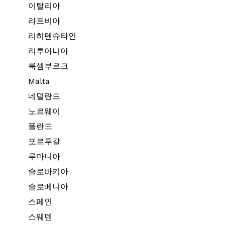
이탈리아
라트비아
리히텐슈타인
리투아니아
룩셈부르크
Malta
네덜란드
노르웨이
폴란드
포르투갈
루마니아
슬로바키아
슬로베니아
스페인
스웨덴