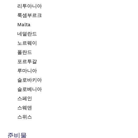
리투아니아
룩셈부르크
Malta
네덜란드
노르웨이
폴란드
포르투갈
루마니아
슬로바키아
슬로베니아
스페인
스웨덴
스위스
준비물