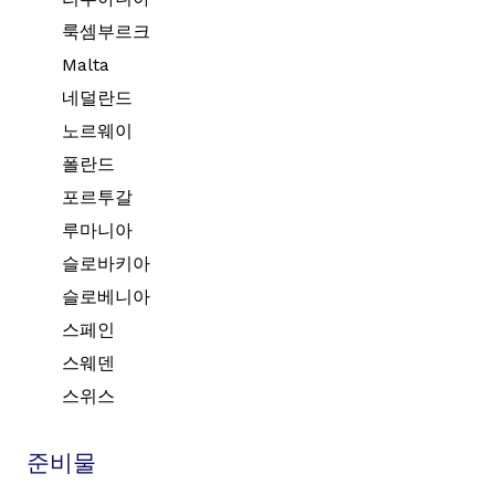
룩셈부르크
Malta
네덜란드
노르웨이
폴란드
포르투갈
루마니아
슬로바키아
슬로베니아
스페인
스웨덴
스위스
준비물