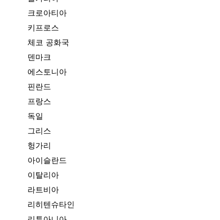
크로아티아
키프로스
체코 공화국
덴마크
에스토니아
핀란드
프랑스
독일
그리스
헝가리
아이슬란드
이탈리아
라트비아
리히텐슈타인
리투아니아