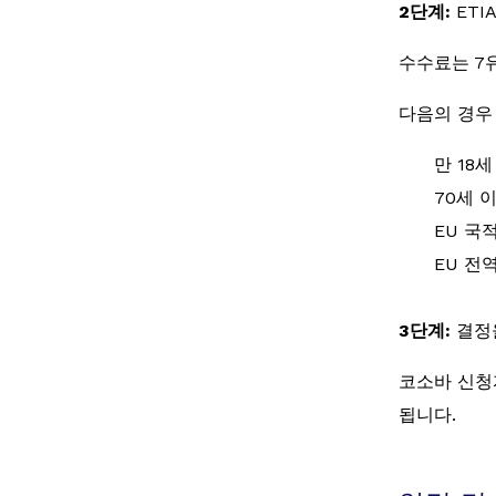
2단계:
ETI
수수료는 7
다음의 경우
만 18
70세 
EU 국
EU 전
3단계:
결정
코소바 신청
됩니다.