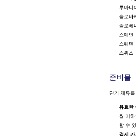
루마니
슬로바
슬로베
스페인
스웨덴
스위스
준비물
단기 체류를
유효한 
월 이하
할 수 
결제 카