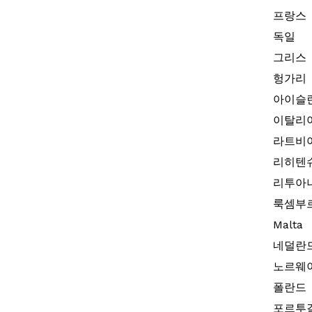
프랑스
독일
그리스
헝가리
아이슬
이탈리
라트비
리히텐
리투아
룩셈부
Malta
네덜란
노르웨
폴란드
포르투