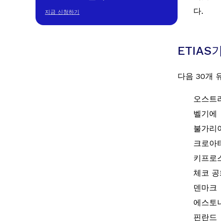
다.
지금 신청하기
ETIA
다음 30개 
오스트
벨기에
불가리
크로아
키프로
체코 
덴마크
에스토
핀란드