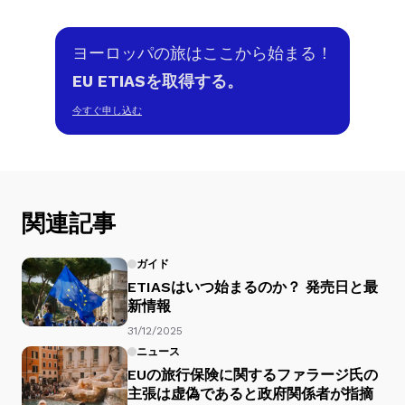
ヨーロッパの旅はここから始まる！
EU ETIASを取得する。
今すぐ申し込む
関連記事
ガイド
ETIASはいつ始まるのか？ 発売日と最
新情報
31/12/2025
ニュース
EUの旅行保険に関するファラージ氏の
主張は虚偽であると政府関係者が指摘