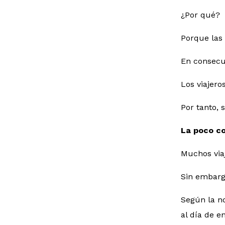
¿Por qué?
Porque las
En consecue
Los viajero
Por tanto, 
La poco co
Muchos via
Sin embargo
Según la no
al día de e