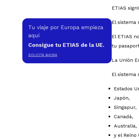
ETIAS signi
El sistema 
Tu viaje por Europa empieza
aquí
El ETIAS no
Consigue tu ETIAS de la UE.
tu pasaport
SOLICITA AHORA
La Unión Eu
El sistema 
Estados U
Japón,
Singapur,
Canadá,
Australia,
y el Reino