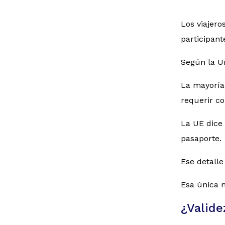
Los viajero
participant
Según la Un
La mayoría
requerir c
La UE dice 
pasaporte.
Ese detall
Esa única n
¿Valide