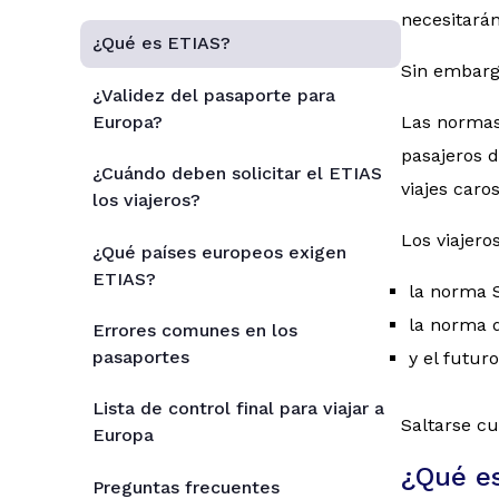
necesitarán
¿Qué es ETIAS?
Sin embargo
¿Validez del pasaporte para
Europa?
Las normas
pasajeros d
¿Cuándo deben solicitar el ETIAS
viajes caro
los viajeros?
Los viajer
¿Qué países europeos exigen
ETIAS?
la norma 
la norma d
Errores comunes en los
pasaportes
y el futur
Lista de control final para viajar a
Saltarse c
Europa
¿Qué e
Preguntas frecuentes