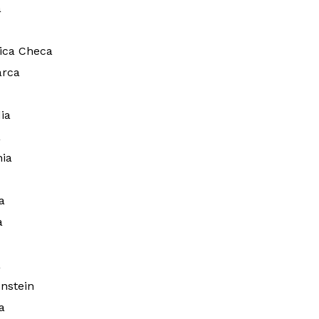
a
ica Checa
rca
ia
a
ia
a
a
a
nstein
a