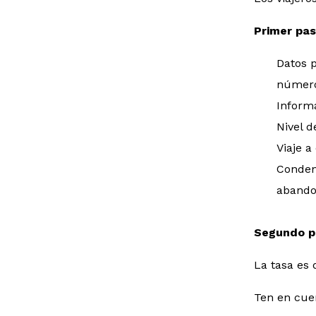
Primer pa
Datos p
número
Inform
Nivel d
Viaje a
Condena
abando
Segundo p
La tasa es 
Ten en cuen