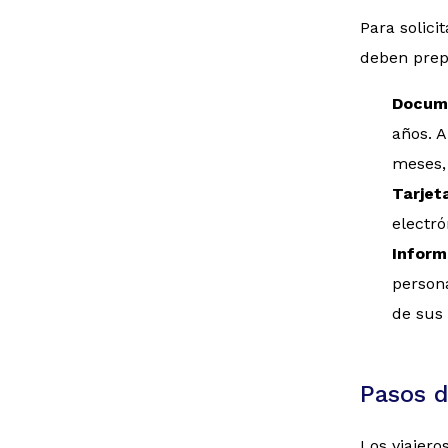
Para solici
deben prepa
Docume
años. A
meses, 
Tarjet
electró
Inform
persona
de sus 
Pasos d
Los viajero