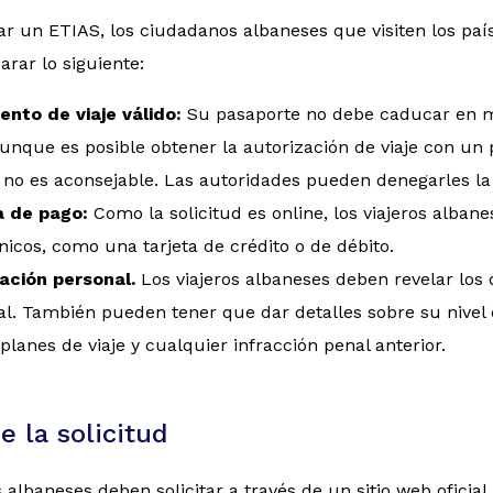
tar un ETIAS, los ciudadanos albaneses que visiten los p
rar lo siguiente:
nto de viaje válido:
Su pasaporte no debe caducar en m
unque es posible obtener la autorización de viaje con un p
no es aconsejable. Las autoridades pueden denegarles la 
a de pago:
Como la solicitud es online, los viajeros alba
nicos, como una tarjeta de crédito o de débito.
ación personal.
Los viajeros albaneses deben revelar los
l. También pueden tener que dar detalles sobre su nivel 
planes de viaje y cualquier infracción penal anterior.
e la solicitud
s albaneses deben solicitar a través de un sitio web oficial