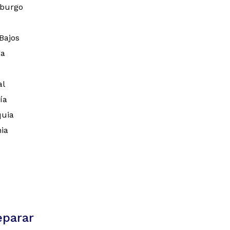
burgo
Bajos
ga
al
ía
quia
ia
eparar