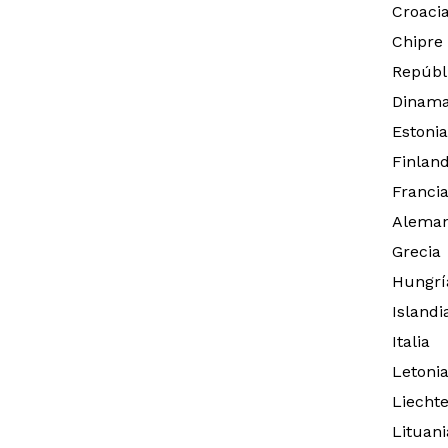
Croaci
Chipre
Repúbl
Dinama
Estonia
Finland
Franci
Aleman
Grecia
Hungrí
Islandi
Italia
Letoni
Liechte
Lituani