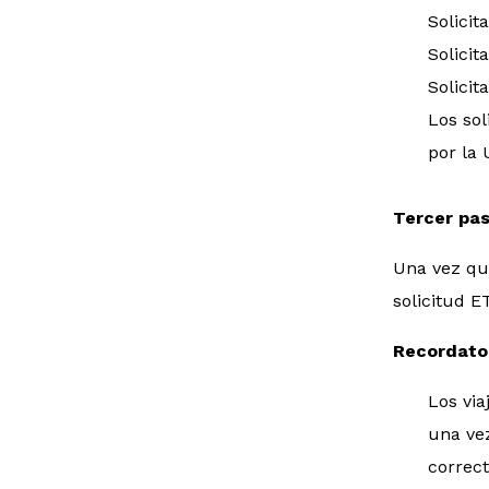
Solicit
Solici
Solicit
Los sol
por la 
Tercer pa
Una vez que
solicitud E
Recordator
Los via
una ve
correct