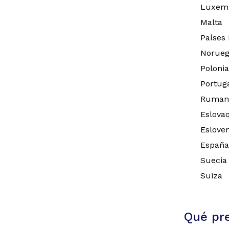
Luxem
Malta
Países 
Norue
Polonia
Portug
Ruman
Eslova
Esloven
España
Suecia
Suiza
Qué pr