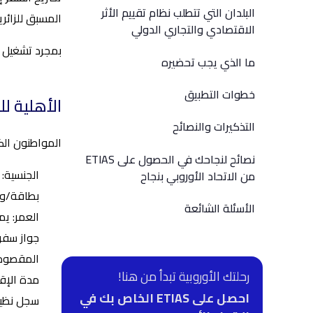
البلدان التي تتطلب نظام تقييم الأثر
المسبق للزائري
الاقتصادي والتجاري الدولي
بمجرد تشغيل ن
ما الذي يجب تحضيره
خطوات التطبيق
الأهلية للح
التذكيرات والنصائح
المواطنون الك
نصائح لنجاحك في الحصول على ETIAS
الجنسية: 
من الاتحاد الأوروبي بنجاح
بطاقة/وثي
الأسئلة الشائعة
العمر: ي
جواز سفر 
المقصود لل
رحلتك الأوروبية تبدأ من هنا!
مدة الإقامة:
احصل على ETIAS الخاص بك في
سجل نظيف: