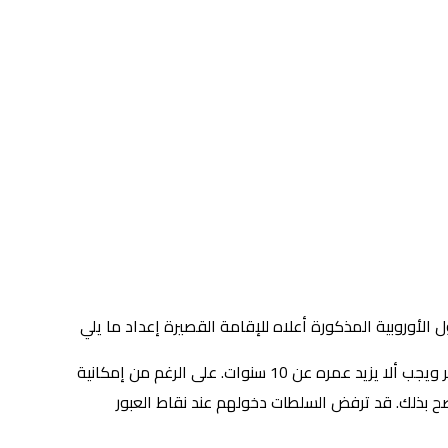
يجب ألا تنتهي صلاحية جواز سفرهم في أقل من ثلاثة أشهر ويجب ألا يزيد عمره عن 10 سنوات. على الرغم من إمكانية
نصح بذلك. قد ترفض السلطات دخولهم عند نقاط العبور