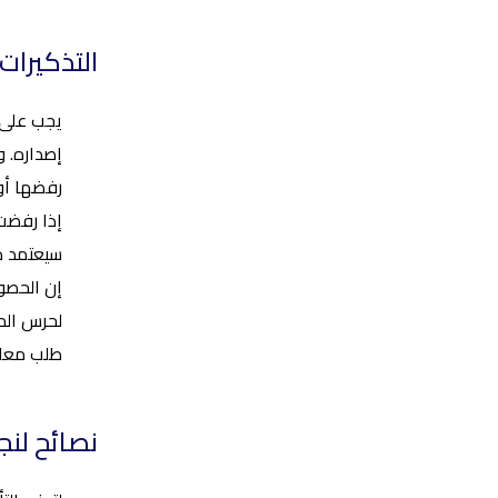
التذكيرات
إصداره. و
رفضها أو 
إذا رفضت 
سيعتمد ذل
لحرس الحد
طلب معلو
نصائح لنجاحك في ال