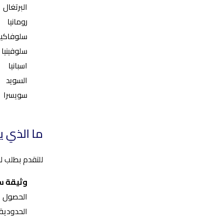
البرتغال
رومانيا
سلوفاكيا
سلوفينيا
اسبانيا
السويد
سويسرا
ما الذي 
للتقدم بطلب للحصول على ETIAS، يجب على المواطنين الكولومبيين الذين يزور
وثيقة س
الحصول عل
الحدودية.