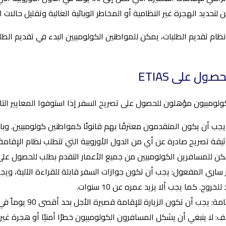
ن لتحديد الهجرة غير النظامية أو المخاطر الوبائية العالية وتقليل حالات 
ظام تقديم الطلبات، يمكن للمواطنين الكولومبيين البدء في تقديم الط
صول على ETIAS
ولومبيون مؤهلون للحصول على تصريح السفر إذا استوفوا المعايير التال
يجب أن يكون المتقدمون معترفًا بهم قانونًا كمواطنين كولومبيين. وبا
قة تصريح صادرة عن أي من الدول الأوروبية التي تتطلب نظام الإقامة ا
مكن للمسافرين الكولومبيين من جميع الأعمار التقدم بطلب للحصول على
ساري المفعول: يجب أن تكون جوازات السفر قابلة للقراءة الآلية، ويجب 
خروج. كما يجب ألا يزيد عمره عن 10 سنوات.
 يجب أن تكون الزيارة للإقامة قصيرة الأجل بحد أقصى 90 يوماً في أي 180 يوماً.
 لا ينبغي أن يشكل المسافرون الكولومبيون خطرًا أمنيًا أو هجرة غير شرعي