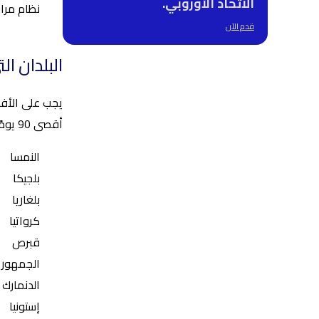
الاتحاد الأوروبي.
نظام مراق
قدم الآن
البلدان ال
أقصى 90 يومًا:
النمسا
بلجيكا
بلغاريا
كرواتيا
قبرص
الجمهوري
الدنمارك
إستونيا