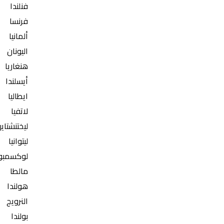
فنلندا
فرنسا
ألمانيا
اليونان
هنغاريا
أيسلندا
ايطاليا
لاتفيا
ليختنشتاي
ليتوانيا
لوكسمبو
مالطا
هولندا
النرويج
بولندا