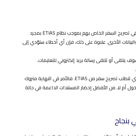
يجب على المسافرين الكولومبيين التحقق مرة أخرى من المعلومات الموجودة في تصريح السفر الخاص بهم بموجب نظام ETIAS بمجرد
البيانات الأخرى. علاوة على ذلك، فإن أي أخطاء ستؤدي إلى
سوف يتلقى أو تتلقى رسالة بريد إلكتروني للتعليمات.
إن الحصول على تصريح السفر لا يضمن لك الدخول إلى الدول الأوروبية الثلاثين التي تتطلب تصريح سفر من ETIAS. فالأمر في النهاية متروك
دخول أم لا. من الأفضل إحضار المستندات الداعمة في حالة