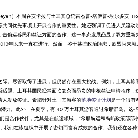
 Leyen）本周在安卡拉与土耳其总统雷杰普-塔伊普-埃尔多安（Rec
等共同优先事项上开展合作的重要性。她还强调了促进人员流动以
打击偷运移民和签证方面的合作。这一事态发展凸显了双方重新
013年以来一直在进行。然而，鉴于某些政治顾虑，欧盟尚未
之际。尽管取得了进展，但仍然存在重大挑战。例如，土耳其旅
话题。土耳其国民经常面临复杂而昂贵的申根签证申请程序，这引发
请人发放签证。希腊针对土耳其游客的
落地签证计划
是一个很有希
案的潜力。此外，在夏季，有 40 万土耳其游客通过希腊群岛。
作伙伴，尤其是在航运领域，”希腊航运和岛屿政策部部长克里斯托斯-
伴，我们在该组织中开展了密切而富有成效的合作。我们还在各种