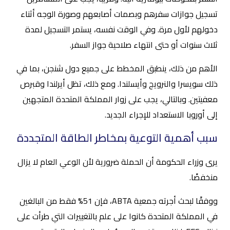
تسجيل جوازات سفرهم وبصمات أصابعهم وصورة الوجه أثناء
دخولهم لأول مرة. وفي الوقت نفسه، يستمر التسجيل لمدة
ثلاث سنوات أو حتى انتهاء صلاحية جواز السفر.
الأهم من ذلك، ينطبق المخطط على جميع دول شنجن، بما في
ذلك سويسرا والنرويج وأيسلندا. ومع ذلك، تظل أيرلندا وقبرص
معفيتين. وبالتالي، يجب على زوار المملكة المتحدة المتجهين
إلى أوروبا الاستعداد للإجراء الجديد.
سبب أهمية التوعية بمخاطر الطاقة المتجددة
يرى وزراء الحكومة أن الحملة ضرورية لأن الوعي العام لا يزال
منخفضًا.
ووفقًا لبحث أجرته جمعية ABTA، فإن 51% فقط من البالغين
في المملكة المتحدة كانوا على علم بالتغييرات التي طرأت على