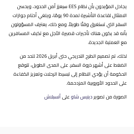
يجادل المؤيدون بأن نظام EES سيعزز أمن الحدود، ويحسن
الامتثال لقاعدة التأشيرة لمدة 90 يومًا، ويلغي أختام جوازات
السفر التي تستغرق وقتًا طويلاً. ومع ذلك، يعترف المسؤولون
بأنه قد يكون هناك تأخيرات قصيرة الأجل مع تكيف المسافرين
مع العملية الجديدة.
لذلك، تم تصميم الطرح التدريجي حتى أبريل 2026 للحد من
الضغط على أشهر ذروة السفر. على المدى الطويل، تتوقع
الحكومة أن يؤدي النظام إلى تبسيط الرحلات وتعزيز الكفاءة
على الحدود الأوروبية المزدحمة.
الصورة من تصوير
دينيس شاو
على
أنسبلاش