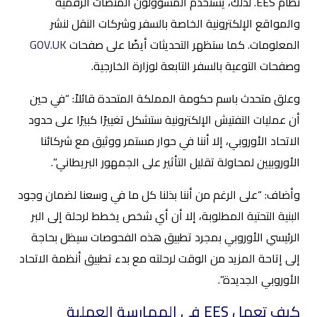
نظام EES. لذلك، يستخدم المسؤولون المنصات الرقمية
والمواقع الإلكترونية الخاصة بالسفر وشركات النقل لنشر
المعلومات. كما ستظهر التحديثات أيضًا على صفحات
GOV.UK
وصفحات التوعية بالسفر التابعة لوزارة الخارجية.
وعلق متحدث باسم حكومة المملكة المتحدة قائلاً: “في حين
أن عمليات التفتيش الإلكترونية ستشكل تغييرًا كبيرًا على حدود
الاتحاد الأوروبي، إلا أننا في حوار مستمر ووثيق مع شركائنا
الأوروبيين لمحاولة تقليل التأثير على الجمهور البريطاني”.
وأضاف: “على الرغم من أننا بذلنا كل ما في وسعنا لضمان وجود
البنية التحتية المطلوبة، إلا أن أي شخص يخطط لرحلة إلى البر
الرئيسي الأوروبي بمجرد تطبيق هذه الفحوصات سيظل بحاجة
إلى إتاحة المزيد من الوقت لرحلته مع بدء تطبيق أنظمة الاتحاد
الأوروبي الجديدة”.
كيف تعمل EES في الممارسة العملية