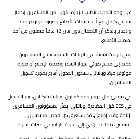
على وجه التحديد، تتطلب الزيارة الأولى من المسافرين إكمال
تسجيل كامل مع أخذ بصمات الأصابع وصورة فوتوغرافية.
والجدير بالذكر أن الأطفال دون سن 12 عاماً معفون من أخذ
بصمات الأصابع.
وفي الوقت نفسه، في الزيارات اللاحقة، يحتاج المسافرون
فقط إلى مسح ضوئي لجواز السفر وبصمة الإصبع أو صورة
فوتوغرافية. وبالتالي، سيكون الدخول أسرع بمجرد تسجيل
المسافرين.
في موانئ مثل دوفر وفولكستون وسانت بانكراس، يتم التسجيل
في EES قبل المغادرة. وبالتالي، يحذّر المسؤولون المسافرين
بإتاحة وقت إضافي. قد يستغرق كل فحص ما يصل إلى
دقيقتين، مما قد يؤدي إلى حدوث طوابير في فترات الذروة.
وبالمثل، بدأت شركات الطيران ومشغلي العبارات في إعداد