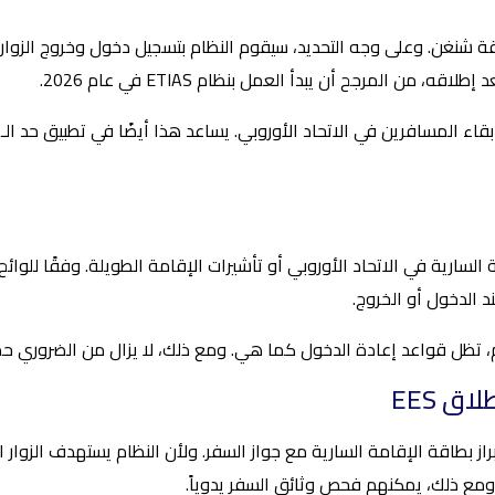
نحاء منطقة شنغن. وعلى وجه التحديد، سيقوم النظام بتسجيل دخول وخروج الزوا
 من المرجح أن يبدأ العمل بنظام ETIAS في عام 2026.
د الدخول أو الخروج.
ام، تظل قواعد إعادة الدخول كما هي. ومع ذلك، لا يزال من الضروري حم
ق EES
 على المقيمين الأجانب العائدين بعد إطلاق نظام EES إبراز بطاقة الإقامة السارية مع جواز السفر. ول
 ومع ذلك، يمكنهم فحص وثائق السفر يدوياً.