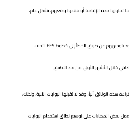
، لا يحتاج حاملو بطاقات الإقامة إلى الخضوع للتسجيل المسبق. لن تقوم السلطات بإدخال بياناتهم في نظام EES إلا إذا تجاوزوا مدة الإقامة أو فقدوا وضعهم. بشكل عام،
على الرغم من إعفاء المقيمين، إلا أنهم قد يواجهون تباطؤًا في المعابر الحدودية. وعلى وجه الخصوص، قد يقوم بعض ضباط الحدود بتوجيههم عن طريق الخطأ إلى خطوط EES. لتجنب
افي خلال الأشهر الأولى من بدء التطبيق.
ه الوثائق آلياً، وقد لا تقبلها البوابات الآلية. ولذلك،
، تعمل بعض المطارات على توسيع نطاق استخدام البوابات