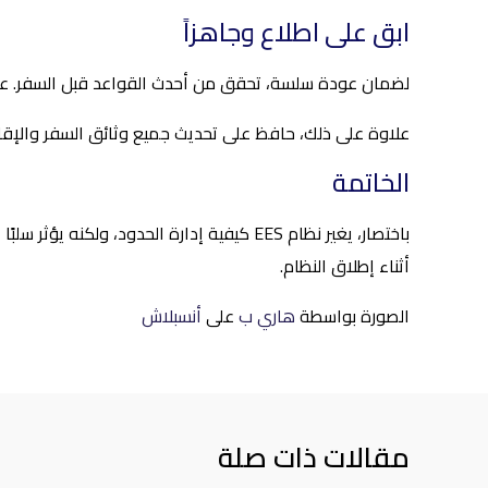
ابق على اطلاع وجاهزاً
لضمان عودة سلسة، تحقق من أحدث القواعد قبل السفر. على الرغم من أن EES لا تنطبق على المقيمين الأجانب، إلا أن 
علاوة على ذلك، حافظ على تحديث جميع وثائق السفر والإقام
الخاتمة
باختصار، يغير نظام EES كيفية إدارة الحدو
أثناء إطلاق النظام.
الصورة بواسطة
هاري ب
على
أنسبلاش
مقالات ذات صلة