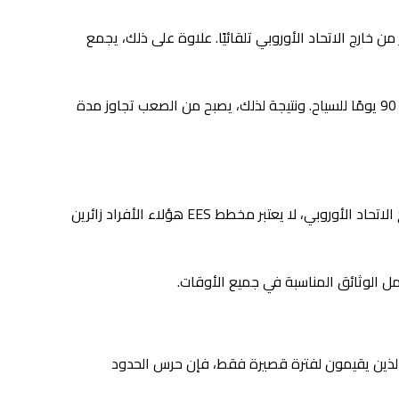
ر من خارج الاتحاد الأوروبي تلقائيًا. علاوة على ذلك، يجمع
بدلاً من الطوابع، ستعمل السجلات الإلكترونية على تتبع مدة بقاء المسافرين في الاتحاد الأوروبي. يساعد هذا أيضًا في تطبيق حد الـ 90 يومًا للسياح. ونتيجة لذلك، يصبح من الصعب تجاوز مدة
لحسن الحظ، لا ينطبق برنامج EES على حاملي تصاريح الإقامة السارية في الاتحاد الأوروبي أو تأشيرات الإقامة الطويلة. وفقًا للوائح الاتحاد الأوروبي، لا يعتبر مخطط EES هؤلاء الأفراد زائرين
ل الوثائق المناسبة في جميع الأوقات.
أن النظام يستهدف الزوار الذين يقيمون لفترة قصيرة فقط، فإن حرس الحدود